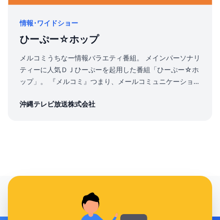
情報･ワイドショー
ひーぷー☆ホップ
メルコミうちなー情報バラエティ番組。 メインパーソナリ
ティーに人気ＤＪひーぷーを起用した番組「ひーぷー☆ホ
ップ」。 『メルコミ』つまり、メールコミュニケーション
によって、視聴者から投稿されてきた「笑える体験談」
沖縄テレビ放送株式会社
「不思議なウワサ話し」などを沖縄中に発信していく、ラ
ジオみたいな新感覚情報バラエティーなのだ！ 本が発売さ
れるほど人気の番組です。