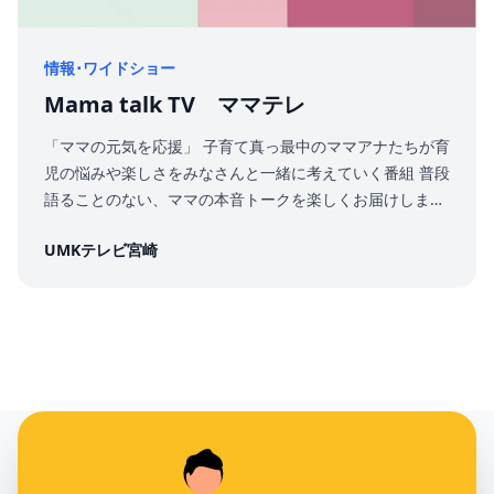
り、ご希望の放送日・放送時間で実施できない場合がござ
いますので、あらかじめご了承ください。 ・撮影は貴社か
情報･ワイドショー
らご指定いただいた場所でのＥＮＧ収録となります。撮影
場所は札幌市内または札幌近郊とさせていただきます。撮
Mama talk TV ママテレ
影日数は原則１日となります。 ・貴社からご指定いただい
「ママの元気を応援」 子育て真っ最中のママアナたちが育
た撮影場所に関して、第三者からの許可が必要な場合や別
児の悩みや楽しさをみなさんと一緒に考えていく番組 普段
途費用が発生する場合は、貴社にてご調整・ご手配くださ
語ることのない、ママの本音トークを楽しくお届けします
い。 ・撮影に使用する商品や宣材ツールについては、貴社
♪ 3人のママだけでなく、様々な専門家、先輩ママ、パパ
にてご用意ください。 ・商品やサービスの内容によって
UMKテレビ宮崎
を招いて、子育て・孫育て世代に楽しんで観てもらえる番
は、レポーターによる体験ができない場合がございます。
組を目指しています。
・動画の二次利用に関して、インフォマーシャルの内容や
利用目的等の条件によって、ご対応できない場合がありま
す。