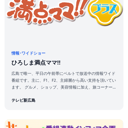
情報･ワイドショー
ひろしま満点ママ!!
広島で唯一、平日の午前帯にベルトで放送中の情報ワイド
番組です。主に、F1、F2、主婦層から高い支持を頂いてい
ます。 グルメ、ショップ、美容情報に加え、旅コーナーや
地元の町をめぐるコ－ナーを展開。 視聴者の多様な趣向に
テレビ新広島
合わせることで、安定した視聴習慣がついている地域密着
型の番組です。 「ひろしま満点ママ!!プラス」は、「ひろ
しま満点ママ!!」の放送終了直後に番組スタート！ 満点マ
マ!!のターゲットであるF1・F2層を中心に企業様の情報を