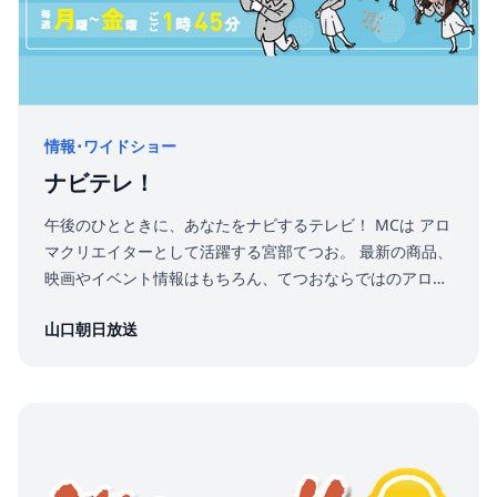
情報･ワイドショー
ナビテレ！
午後のひとときに、あなたをナビするテレビ！ MCは アロ
マクリエイターとして活躍する宮部てつお。 最新の商品、
映画やイベント情報はもちろん、てつおならではのアロマ
の知識もGETできちゃうかも！？ 見てすぐ役立つ情報で、
山口朝日放送
やまぐちライフをうるおします！