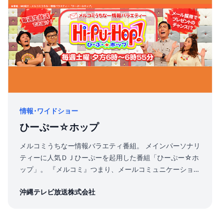
情報･ワイドショー
ひーぷー☆ホップ
メルコミうちなー情報バラエティ番組。 メインパーソナリ
ティーに人気ＤＪひーぷーを起用した番組「ひーぷー☆ホ
ップ」。 『メルコミ』つまり、メールコミュニケーション
によって、視聴者から投稿されてきた「笑える体験談」
沖縄テレビ放送株式会社
「不思議なウワサ話し」などを沖縄中に発信していく、ラ
ジオみたいな新感覚情報バラエティーなのだ！ 本が発売さ
れるほど人気の番組です。