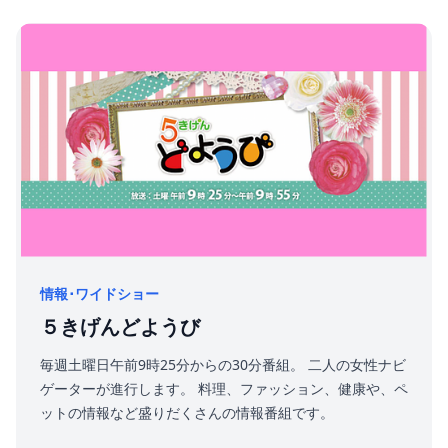
（日にちは応相談） 番組のオリジナルキャラクター設定も
可能で、連動感を強調します。 もちろんインフォマーシャ
ルないに貴社CM（15秒~30秒）を入れ込む頃も可能で
す。
情報･ワイドショー
５きげんどようび
毎週土曜日午前9時25分からの30分番組。 二人の女性ナビ
ゲーターが進行します。 料理、ファッション、健康や、ペ
ットの情報など盛りだくさんの情報番組です。