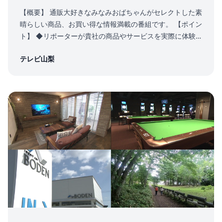
【概要】 通販大好きなみなみおばちゃんがセレクトした素
晴らしい商品、お買い得な情報満載の番組です。 【ポイン
ト】 ◆リポーターが貴社の商品やサービスを実際に体験
しながら、その魅力や特徴をわかりやすく視聴者にお伝え
テレビ山梨
します。 ◆社員やスタッフの方が出演し、リポーターと
の掛け合いにより紹介することも可能です。 ◆一般的な
CMよりも長い、4分30秒の尺を使って紹介できます。
【ご留意事項】 ・ご希望の放送日の40日前までにご連絡
お願いいたします。 ・放送日は、ご相談の上、決定いたし
ます。放送回数は原則1回です。 ・撮影は貴社からご指定
いただいた場所でのENG収録となります。撮影日数は原則
1日となります。 ・貴社からご指定いただいた撮影場所に
関して、第三者からの許可が必要な場合や別途費用が発生
する場合は、 貴社にてご調整、ご手配ください。 ・撮影
に使用する商品や宣材ツールについては、貴社にてご用意
ください。 ・商品やサービスの内容によっては、リポータ
ーによる体験ができない場合がございます。