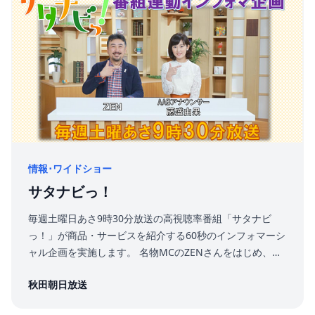
お届けします。
情報･ワイドショー
サタナビっ！
毎週土曜日あさ9時30分放送の高視聴率番組「サタナビ
っ！」が商品・サービスを紹介する60秒のインフォマーシ
ャル企画を実施します。 名物MCのZENさんをはじめ、出
演者を起用可能。サタナビっ！のセットを利用し、番組テ
秋田朝日放送
イストはそのままに、貴社オリジナルインフォマーシャル
CM（60秒）を制作し、ご希望日の番組内で放送します。