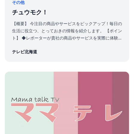
その他
チュウモク！
【概要】 今注目の商品やサービスをピックアップ！毎日の
生活に役立つ、とっておきの情報を紹介します。 【ポイン
ト】 ◆レポーターが貴社の商品やサービスを実際に体験
しながら、その魅力や特徴をわかりやすく視聴者にお伝え
テレビ北海道
します。 ◆社員やスタッフの方が出演し、レポーターと
の掛け合いにより紹介することも可能です。 ◆一般的な
ＣＭよりも長い、２分３０秒の尺を使って紹介できます。
◆ゴールデンタイムやプライムタイムといった多くの視聴
者が見込める時間帯で放送できます。 ◆放送終了後、貴
社の販促ツールとして二次利用可能な動画をご提供いたし
ます。 ◆弊社のウェブサイト内の特設ページに動画を掲
出することができます。 https://www.tv-
hokkaido.co.jp/special/201602chumoku/ 【ご留意事
項】 ・ご希望の放送日の４０日前までにご連絡お願いいた
します。 ・放送日及び放送時間は、ご相談の上、決定いた
します。放送回数は原則１回です。 ・番組編成の都合によ