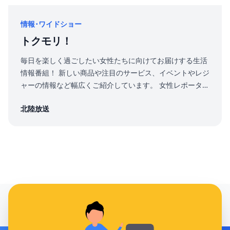
情報･ワイドショー
トクモリ！
毎日を楽しく過ごしたい女性たちに向けてお届けする生活
情報番組！ 新しい商品や注目のサービス、イベントやレジ
ャーの情報など幅広くご紹介しています。 女性レポーター
による取材や、ご担当者様のスタジオ出演による商品紹
北陸放送
介、 プレゼントキャンペーンの実施も可能です。