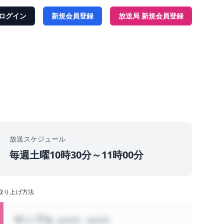
ag Name あるいは 組織 組織名 あるいは Tag Name は以
ログイン
新規会員登録
放送局 新規会員登録
放送スケジュール
毎週土曜10時30分～11時00分
取り上げ方法
サンプル
00万円 ~ 00万円