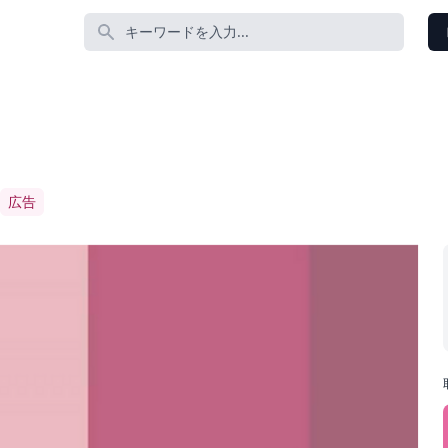
番組名 あるいは コーナー名 あるいは 説明 あるいは T
広告