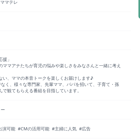
TV ママテレ
応援」
のママアナたちが育児の悩みや楽しさをみなさんと一緒に考え
ない、ママの本音トークを楽しくお届けします♪
でなく、様々な専門家、先輩ママ、パパを招いて、子育て・孫
んで観てもらえる番組を目指しています。
ョー
出演可能
#CMの活用可能
#主婦に人気
#広告