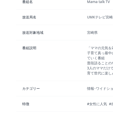
番組名
Mama talk 
放送局名
UMKテレビ宮崎
放送対象地域
宮崎県
番組説明
「ママの元気を
子育て真っ最中
ていく番組
普段語ることの
3人のママだけ
育て世代に楽し
カテゴリー
情報･ワイドシ
特徴
#女性に人気
#