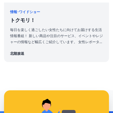
情報･ワイドショー
トクモリ！
毎日を楽しく過ごしたい女性たちに向けてお届けする生活
情報番組！ 新しい商品や注目のサービス、イベントやレジ
ャーの情報など幅広くご紹介しています。 女性レポーター
による取材や、ご担当者様のスタジオ出演による商品紹
北陸放送
介、 プレゼントキャンペーンの実施も可能です。