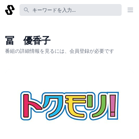
番組名 あるいは コーナー名 あるいは 説明 あるいは Tag
冨 優香子
番組の詳細情報を見るには、会員登録が必要です